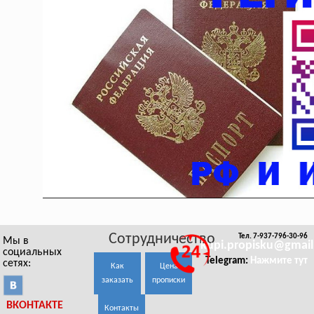
Сотрудничество
Тел. 7-937-796-30-96
Мы в
kupi.propisku@gmai
социальных
Telegram:
Нажмите тут
сетях:
Как
Цена
заказать
прописки
ВКОНТАКТЕ
Контакты